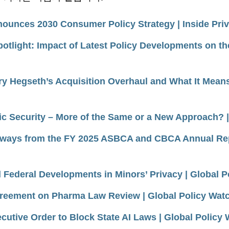
unces 2030 Consumer Policy Strategy | Inside Pri
otlight: Impact of Latest Policy Developments on the
 Hegseth’s Acquisition Overhaul and What It Means f
 Security – More of the Same or a New Approach? |
aways from the FY 2025 ASBCA and CBCA Annual Rep
 Federal Developments in Minors’ Privacy | Global P
greement on Pharma Law Review | Global Policy Wat
utive Order to Block State AI Laws | Global Policy