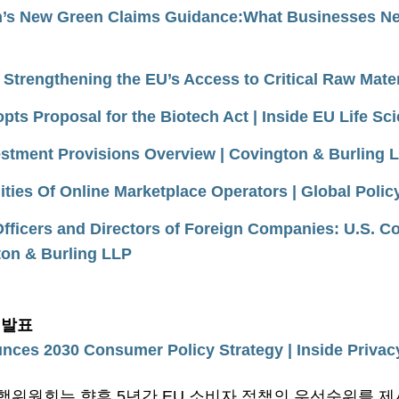
s New Green Claims Guidance:What Businesses Nee
trengthening the EU’s Access to Critical Raw Mater
s Proposal for the Biotech Act | Inside EU Life Sc
tment Provisions Overview | Covington & Burling 
ities Of Online Marketplace Operators | Global Poli
ficers and Directors of Foreign Companies: U.S. 
ton & Burling LLP
’ 발표
es 2030 Consumer Policy Strategy | Inside Privac
 집행위원회는 향후 5년간 EU 소비자 정책의 우선순위를 제시