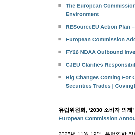
The European Commission’
Environment
RESourceEU Action Plan – S
European Commission Adopt
FY26 NDAA Outbound Inves
CJEU Clarifies Responsibil
Big Changes Coming For Of
Securities Trades | Coving
유럽위원회
, ‘2030 소비자 의제
European Commission Announc
2025년 11월 19일, 유럽연합