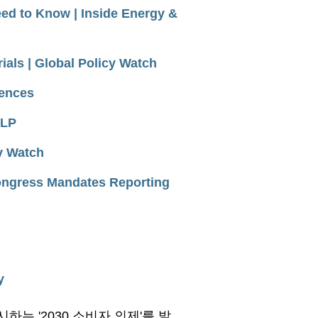
d to Know | Inside Energy &
ials | Global Policy Watch
iences
LLP
cy Watch
Congress Mandates Reporting
y
하는 '2030 소비자 의제'를 발