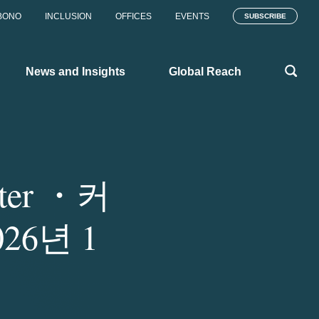
BONO
INCLUSION
OFFICES
EVENTS
SUBSCRIBE
News and Insights
Global Reach
tter ・커
26년 1