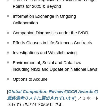
Points for 2025 & Beyond
Information Exchange in Ongoing
Collaboration
Companion Diagnostics under the IVDR
Efforts Clauses in Life Sciences Contracts
Investigations and Whistleblowing
Environmental, Social and Data Law
including NIS2 and Update on National Laws
Options to Acquire
[
Global Competition Review
の
GCR Awardsの
最終選考リストに選出されています
] ノミネート
されているのは下記項目です。