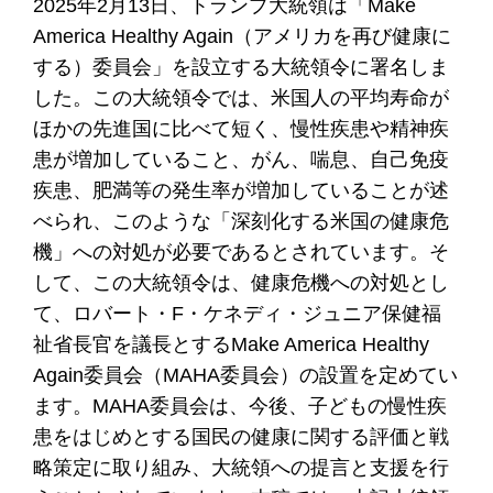
2025年2月13日、トランプ大統領は「Make
America Healthy Again（アメリカを再び健康に
する）委員会」を設立する大統領令に署名しま
した。この大統領令では、米国人の平均寿命が
ほかの先進国に比べて短く、慢性疾患や精神疾
患が増加していること、がん、喘息、自己免疫
疾患、肥満等の発生率が増加していることが述
べられ、このような「深刻化する米国の健康危
機」への対処が必要であるとされています。そ
して、この大統領令は、健康危機への対処とし
て、ロバート・F・ケネディ・ジュニア保健福
祉省長官を議長とするMake America Healthy
Again委員会（MAHA委員会）の設置を定めてい
ます。MAHA委員会は、今後、子どもの慢性疾
患をはじめとする国民の健康に関する評価と戦
略策定に取り組み、大統領への提言と支援を行