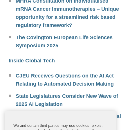
MHRA Consultation on Individualised
mRNA Cancer Immunotherapies – Unique
opportunity for a streamlined risk based
regulatory framework?
The Covington European Life Sciences
Symposium 2025
Inside Global Tech
CJEU Receives Questions on the AI Act
Relating to Automated Decision Making
State Legislatures Consider New Wave of
2025 AI Legislation
Trump Administration Asserts Presidential
Authority Over Independent Agencies
We and certain third parties may use cookies, pixels,