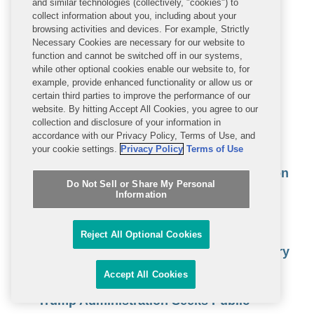
and similar technologies (collectively, "cookies") to
OECD Launches Voluntary Reporting
collect information about you, including about your
browsing activities and devices. For example, Strictly
Framework on AI Risk Management
Necessary Cookies are necessary for our website to
Practices
function and cannot be switched off in our systems,
while other optional cookies enable our website to, for
example, provide enhanced functionality or allow us or
U.S. Federal and State Governments
certain third parties to improve the performance of our
Moving Quickly to Restrict Use of
website. By hitting Accept All Cookies, you agree to our
collection and disclosure of your information in
DeepSeek
accordance with our Privacy Policy, Terms of Use, and
your cookie settings.
Privacy Policy
Terms of Use
January 2025 AI Developments –
Transitioning to the Trump Administration
Do Not Sell or Share My Personal
Information
Introduction of the Revised Code of
Conduct+ and the Digital Services Act
Reject All Optional Cookies
FCC to Tackle Robust Agenda at February
Open Meeting
Accept All Cookies
Trump Administration Seeks Public