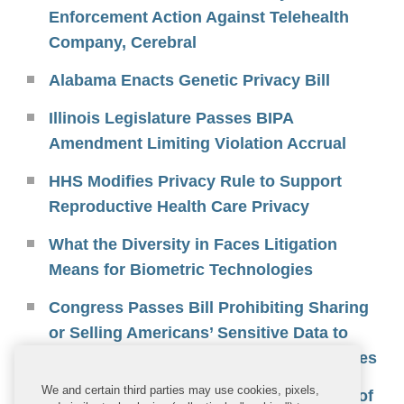
Enforcement Action Against Telehealth
Company, Cerebral
Alabama Enacts Genetic Privacy Bill
Illinois Legislature Passes BIPA
Amendment Limiting Violation Accrual
HHS Modifies Privacy Rule to Support
Reproductive Health Care Privacy
What the Diversity in Faces Litigation
Means for Biometric Technologies
Congress Passes Bill Prohibiting Sharing
or Selling Americans’ Sensitive Data to
Entities Controlled by Foreign Adversaries
We and certain third parties may use cookies, pixels,
FTC Issues Final Rule to Expand Scope of