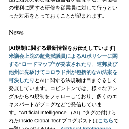
の権利に関する研修を従業員に対して行うとい
った対応をとっておくことが望まれます。
News
[
AI規制に関する最新情報をお伝えしています
]
米議会上院の超党派議員によるAIポリシーに関
する“ロードマップ”が発表されたり
、
連邦及び
他州に先駆けてコロラド州が包括的なAI法案を
可決したり
とAIに関する法規制は目まぐるしく
発展しています。コビントンでは、様々なアン
グルからAI規制をフォローしており、多くのエ
キスパートがブログなどで発信していま
す。“Artificial Intelligence （AI）”タグの付けら
れたInside Global Techブログポストは
こちら
で
一覧いただけるほか、
Artificial Intelligence