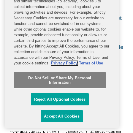
and similar technologies (collectively, "cookies") to
the Health Breach Notification Rule
collect information about you, including about your
browsing activities and devices. For example, Strictly
The Maryland Online Data Privacy Act Set
Necessary Cookies are necessary for our website to
function and cannot be switched off in our systems,
to Reshape the State Privacy Legislation
while other optional cookies enable our website to, for
Landscape with Stringent Requirements
example, provide enhanced functionality or allow us or
certain third parties to improve the performance of our
website. By hitting Accept All Cookies, you agree to our
Colorado Privacy Act Amended To Include
collection and disclosure of your information in
Biometric Data Provisions
accordance with our Privacy Policy, Terms of Use, and
your cookie settings.
Privacy Policy
Terms of Use
Council of Europe Adopts International
Treaty on Artificial Intelligence
Do Not Sell or Share My Personal
Information
Italy Proposes New Artificial Intelligence
Law
Reject All Optional Cookies
CNIL Opens Public Consultation on Its
Accept All Cookies
Standards for Processing Health Data