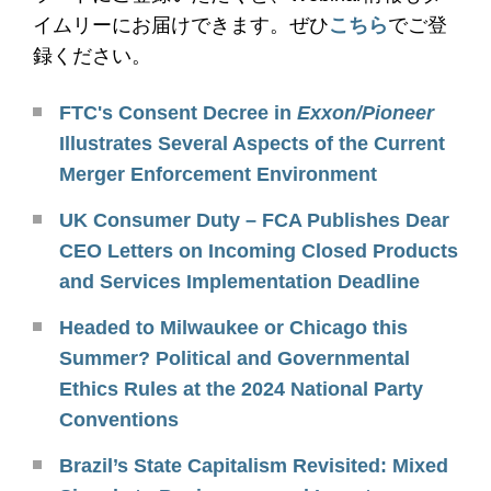
イムリーにお届けできます。ぜひ
こちら
でご登
録ください。
FTC's Consent Decree in
Exxon/Pioneer
Illustrates Several Aspects of the Current
Merger Enforcement Environment
UK Consumer Duty – FCA Publishes Dear
CEO Letters on Incoming Closed Products
and Services Implementation Deadline
Headed to Milwaukee or Chicago this
Summer? Political and Governmental
Ethics Rules at the 2024 National Party
Conventions
Brazil’s State Capitalism Revisited: Mixed